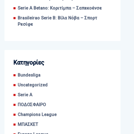
Serie A Betano: Κοριτίμπα – Σαπεκοένσε
Brasileirao Serie B: Βίλα Νόβα – Σπορτ
Ρεσίφε
Kατηγορίες
Bundesliga
Uncategorized
Serie A
ΠΟΔΟΣΦΑΙΡΟ
Champions League
ΜΠΑΣΚΕΤ