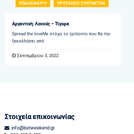
ΠΟΔΟΣΦΑΙΡΟ
ΠΡΟΤΑΣΕΙΣ ΣΥΝΤΑΚΤΩΝ
Αργεντινή: Λανούς – Τίγκρε
Spread the loveΜε στόχο το τρίποντο που θα την
ξεκολλήσει από
Σεπτεμβρίου 3, 2022
Στοιχεία επικοινωνίας
: info@betweekend.gr