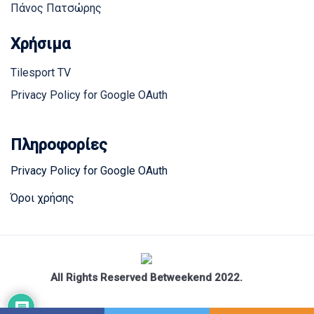
Πάνος Πατσώρης
Χρήσιμα
Tilesport TV
Privacy Policy for Google OAuth
Πληροφορίες
Privacy Policy for Google OAuth
Όροι χρήσης
All Rights Reserved Betweekend 2022.