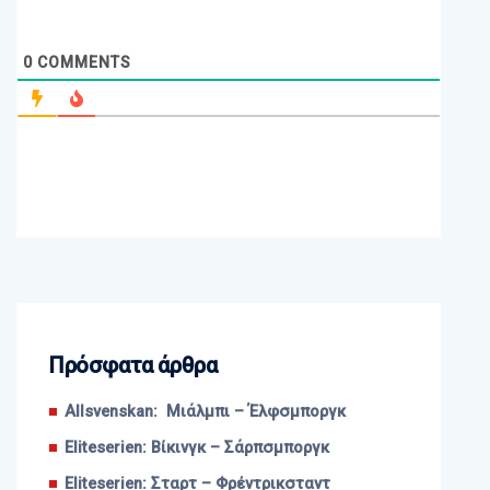
0
COMMENTS
Πρόσφατα άρθρα
Allsvenskan: Μιάλμπι – Έλφσμποργκ
Eliteserien: Βίκινγκ – Σάρπσμποργκ
Eliteserien: Σταρτ – Φρέντρικσταντ