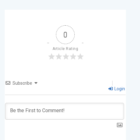
0
Article Rating
Subscribe
Login