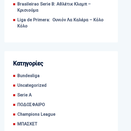
Brasileirao Serie B: Αθλέτικ Κλαμπ –
Κρισιούμα
Liga de Primera: Ουνιόν Λα Καλέρα – Κόλο
Κόλο
Kατηγορίες
Bundesliga
Uncategorized
Serie A
ΠΟΔΟΣΦΑΙΡΟ
Champions League
ΜΠΑΣΚΕΤ