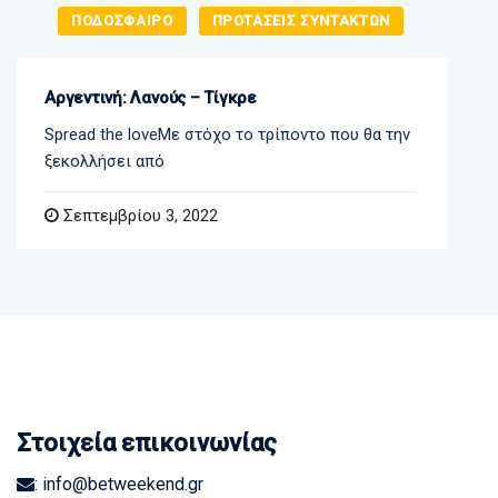
ΠΟΔΟΣΦΑΙΡΟ
ΠΡΟΤΑΣΕΙΣ ΣΥΝΤΑΚΤΩΝ
Αργεντινή: Λανούς – Τίγκρε
Spread the loveΜε στόχο το τρίποντο που θα την
ξεκολλήσει από
Σεπτεμβρίου 3, 2022
Στοιχεία επικοινωνίας
: info@betweekend.gr