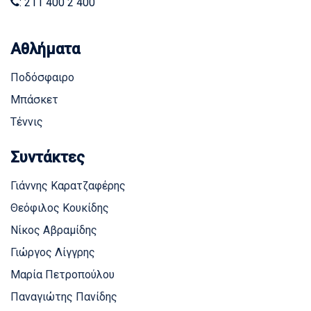
: 211 400 2 400
Αθλήματα
Ποδόσφαιρο
Μπάσκετ
Τέννις
Συντάκτες
Γιάννης Καρατζαφέρης
Θεόφιλος Κουκίδης
Νίκος Αβραμίδης
Γιώργος Λίγγρης
Μαρία Πετροπούλου
Παναγιώτης Πανίδης