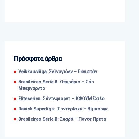
Πρόσφατα άρθρα
Veikkausliiga: Σεϊναγιόεν – Γκνιστάν
Brasileirao Serie B: Οπεράριο – Σάο
Μπερνάρντο
Eliteserien: Σάντεφιορντ – ΚΦΟΥΜ Όσλο
Danish Superliga: Σοντερίσκε – Βίμποργκ
Brasileirao Serie B: Σεαρά – Πόντε Πρέτα