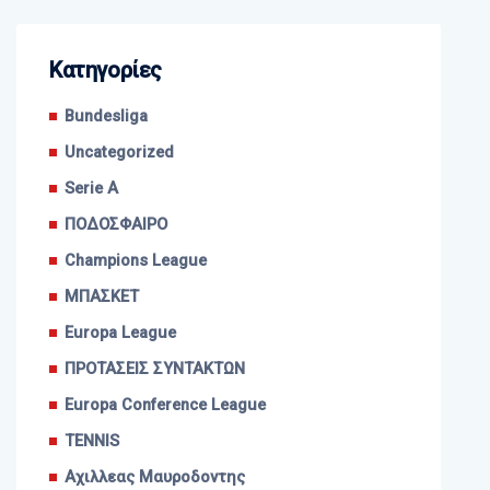
Kατηγορίες
Bundesliga
Uncategorized
Serie A
ΠΟΔΟΣΦΑΙΡΟ
Champions League
ΜΠΑΣΚΕΤ
Europa League
ΠΡΟΤΑΣΕΙΣ ΣΥΝΤΑΚΤΩΝ
Europa Conference League
TENNIS
Αχιλλεας Μαυροδοντης