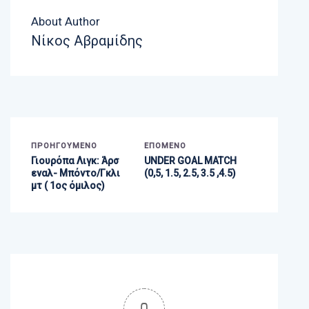
About Author
Νίκος Αβραμίδης
ΠΡΟΗΓΟΎΜΕΝΟ
ΕΠΌΜΕΝΟ
Γιουρόπα Λιγκ: Άρσ
UNDER GOAL MATCH
εναλ- Μπόντο/Γκλι
(0,5, 1.5, 2.5, 3.5 ,4.5)
μτ ( 1ος όμιλος)