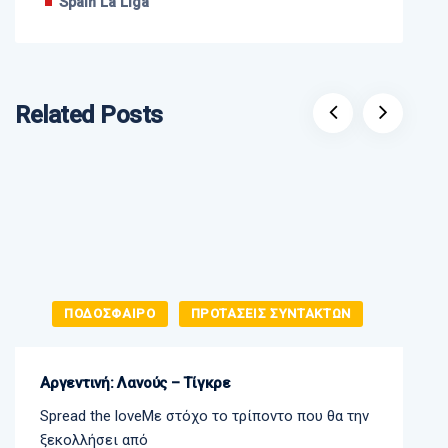
Spain La Liga
Related Posts
ΠΟΔΟΣΦΑΙΡΟ
ΠΡΟΤΑΣΕΙΣ ΣΥΝΤΑΚΤΩΝ
Αργεντινή: Λανούς – Τίγκρε
Spread the loveΜε στόχο το τρίποντο που θα την
ξεκολλήσει από