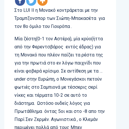
Στο LUI II η Μονακό κοντράρεται με την
Τραμπζονσπορ των Σιώπη-Μπακασέτα για
τον 8ο όμιλο του Γιουρόπα .
Μία ζέστη(0-1 τον Αστέρα), μία κρύο(ήττα
από την Φερεντσβάρος εντός έδρας) για
τη Μονακό που πλέον παίζει τα ρέστα της
για την πρωτιά στο εν λόγω παιχνίδι που
είναι φοβερά κρίσιμο. Σε αντίθεση με τα …
under στην Ευρώπη, ο Μονεγάσκοι πετούν
φωτιές στο Σαμπιονά με τέσσερις σερί
νίκες και τέρματα 10-2 σε αυτό το
διάστημα. Ωστόσο ουδείς λόγος για
Πρωτάθλημα όντας 5οι και στο -8 απο την
Παρί Σεν Ζερμέν. Αγωνιστικά , ο Κλεμάν
περιμένει πολλά από τους Μπεν