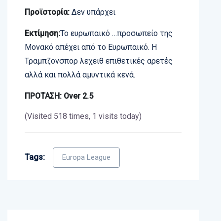
Προϊστορία:
Δεν υπάρχει
Εκτίμηση:
Το ευρωπαικό …προσωπείο της
Μονακό απέχει από το Ευρωπαικό. Η
Τραμπζονσπορ λεχειθ επιθετικές αρετές
αλλά και πολλά αμυντικά κενά.
ΠΡΟΤΑΣΗ: Over 2.5
(Visited 518 times, 1 visits today)
Tags:
Europa League