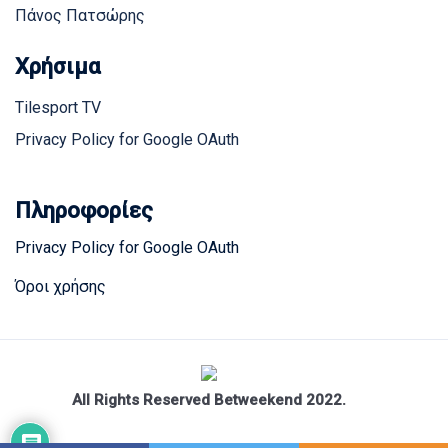
Πάνος Πατσώρης
Χρήσιμα
Tilesport TV
Privacy Policy for Google OAuth
Πληροφορίες
Privacy Policy for Google OAuth
Όροι χρήσης
All Rights Reserved Betweekend 2022.