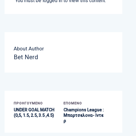
You must be logged in to view this content.
About Author
Bet Nerd
ΠΡΟΗΓΟΎΜΕΝΟ
ΕΠΌΜΕΝΟ
UNDER GOAL MATCH
Champions League :
(0,5, 1.5, 2.5, 3.5 ,4.5)
Μπαρτσελονα- Ιντε
ρ