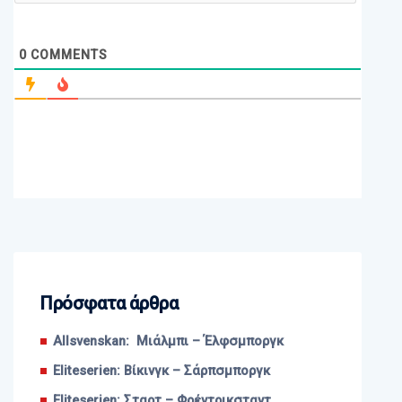
0
COMMENTS
Πρόσφατα άρθρα
Allsvenskan: Μιάλμπι – Έλφσμποργκ
Eliteserien: Βίκινγκ – Σάρπσμποργκ
Eliteserien: Σταρτ – Φρέντρικσταντ