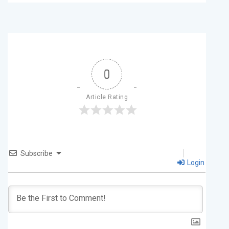
0
Article Rating
Subscribe
Login