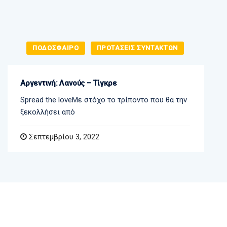
ΠΟΔΟΣΦΑΙΡΟ
ΠΡΟΤΑΣΕΙΣ ΣΥΝΤΑΚΤΩΝ
Αργεντινή: Λανούς – Τίγκρε
Spread the loveΜε στόχο το τρίποντο που θα την
ξεκολλήσει από
Σεπτεμβρίου 3, 2022